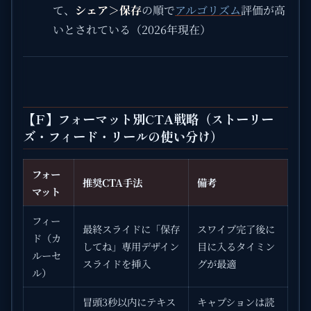
て、
シェア＞保存
の順で
アルゴリズム
評価が高
いとされている（2026年現在）
【F】フォーマット別CTA戦略（ストーリー
ズ・フィード・リールの使い分け）
フォー
推奨CTA手法
備考
マット
フィー
最終スライドに「保存
スワイプ完了後に
ド（カ
してね」専用デザイン
目に入るタイミン
ルーセ
スライドを挿入
グが最適
ル）
冒頭3秒以内にテキス
キャプションは読