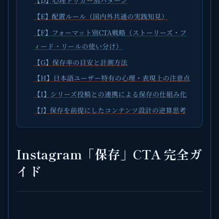
【D】心理トリガー別パターン
【E】配置ルール（国内外共通の実践知見）
【F】フォーマット別CTA戦略（ストーリーズ・フ
ィード・リールの使い分け）
【G】保存率の目安と計測方法
【H】日本語ユーザー特有の心理・表現上の注意点
【I】シリーズ投稿との連携による保存の仕組み化
【J】保存を前提にしたコンテンツ設計の逆算思考
Instagram「保存」CTA 完全ガ
イド