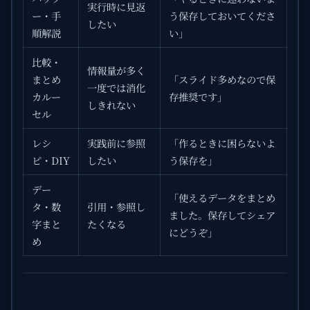
実行時に見返
ー・手
う保存しておいてくださ
したい
順解説
い」
比較・
情報量が多く
まとめ
「スライド多めなので保
一度では消化
カルー
存推奨です」
しきれない
セル
レシ
実践前に参照
「作るときに困らないよ
ピ・DIY
したい
う保存を」
デー
「使えるデータをまとめ
タ・数
引用・参照し
ました。保存してシェア
字まと
たくなる
にどうぞ」
め