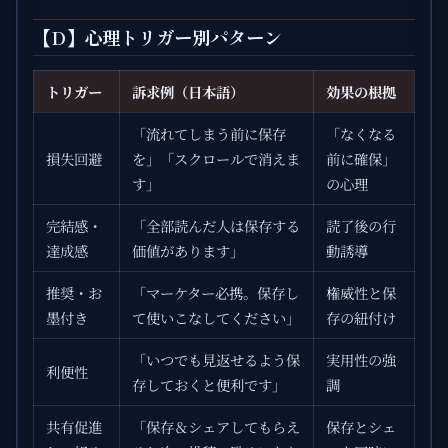
【D】心理トリガー別パターン
トリガー
訴求例（日本語）
効果の根拠
「流れてしまう前に保存
「なくなる
損失回避
を」「スクロールで消えま
前に確保」
す」
の心理
完結感・
「全部読んだ人は保存する
読了後の行
達成感
価値があります」
動誘導
推奨・お
「マーケター必携。保存し
権威性と保
墨付き
て使いこなしてください」
存の紐付け
「いつでも見返せるよう保
実用性の強
利便性
存しておくと便利です」
調
共有促進
「保存＆シェアしてもらえ
保存とシェ