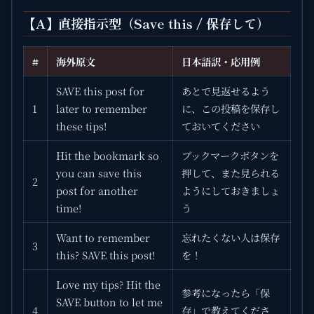
【A】直接指示型（Save this / 保存して）
#
海外原文
日本語訳・応用例
SAVE this post for
あとで見返せるよう
1
later to remember
に、この投稿を保存し
these tips!
ておいてください
Hit the bookmark so
ブックマークボタンを
you can save this
押して、また見られる
2
post for another
ようにしておきましょ
time!
う
Want to remember
忘れたくない人は保存
3
this? SAVE this post!
を！
Love my tips? Hit the
参考になったら「保
SAVE button to let me
4
存」で教えてくださ