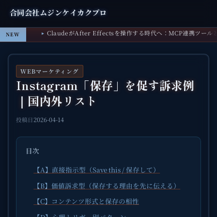
合同会社ムジンケイカクプロ
ClaudeがAfter Effectsを操作する時代へ：MCP連携ツー
NEW
WEBマーケティング
Instagram「保存」を促す訴求例
｜国内外リスト
2026-04-14
投稿日
目次
【A】直接指示型（Save this / 保存して）
【B】価値訴求型（保存する理由を先に伝える）
【C】コンテンツ形式と保存の相性