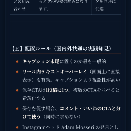
との組み
ると次の投稿の励みになり
アを同時に
合わせ
ます」
促進
【E】配置ルール（国内外共通の実践知見）
キャプション末尾
に置くのが最も一般的
リール内テキストオーバーレイ
（画面上に直接
表示）も有効。キャプションより視認性が高い
保存CTAは
1投稿に1つ
。複数のCTAを並べると
希薄化する
保存を促す場合、
コメント・いいねのCTAと分
けて使う
（同時に求めない）
Instagramヘッド Adam Mosseri の発言とし