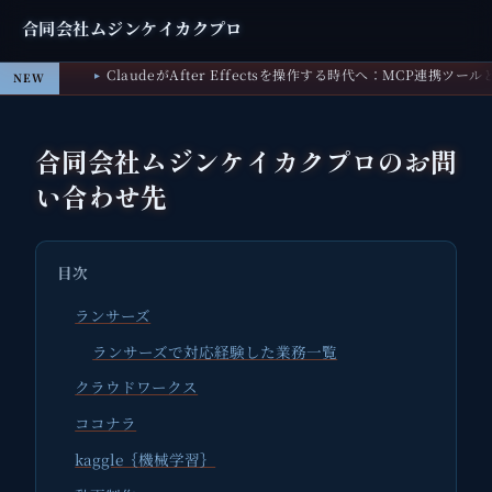
合同会社ムジンケイカクプロ
ClaudeがAfter Effectsを操作する時代へ：MCP連携ツー
NEW
合同会社ムジンケイカクプロのお問
い合わせ先
目次
ランサーズ
ランサーズで対応経験した業務一覧
クラウドワークス
ココナラ
kaggle｛機械学習｝