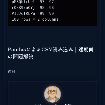
pM8QhicUel  97  97

rOSK9raOYj  98  98

P1dJeTREPa  99  99

100 rows × 2 columns
PandasによるCSV読み込み｜速度面
の問題解決
後日