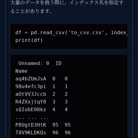
大量のデータを扱う際に、インデックス名を指定す
ることがあります。
df = pd.read_csv('to_csv.csv', index_col
print(df)
 Unnamed: 0  ID

Name        

aq4bZUmJsA  0   0

98u4efc3pi  1   1

aOtVV3Jccb  2   2

R4ZXxjtqY8  3   3

sQIobE08kz  4   4

... ... ...

P8UgtD3HtK  95  95

T8V9KLDKQs  96  96
