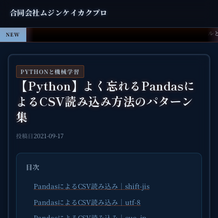
合同会社ムジンケイカクプロ
ClaudeがAfter Effectsを操作する時代へ：MCP連携ツー
NEW
PYTHONと機械学習
【Python】よく忘れるPandasに
よるCSV読み込み方法のパターン
集
2021-09-17
投稿日
目次
PandasによるCSV読み込み｜shift-jis
PandasによるCSV読み込み｜utf-8
PandasによるCSV読み込み｜euc_jp