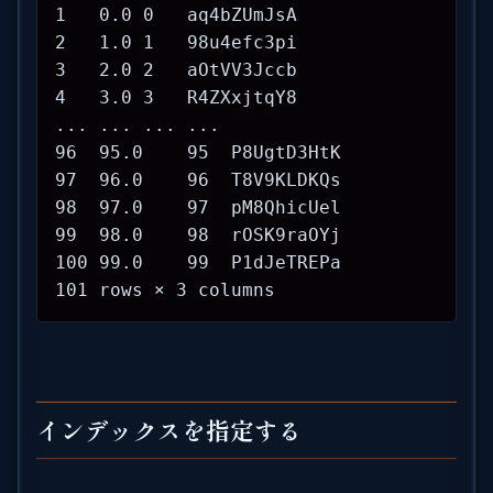
1   0.0 0   aq4bZUmJsA

2   1.0 1   98u4efc3pi

3   2.0 2   aOtVV3Jccb

4   3.0 3   R4ZXxjtqY8

... ... ... ...

96  95.0    95  P8UgtD3HtK

97  96.0    96  T8V9KLDKQs

98  97.0    97  pM8QhicUel

99  98.0    98  rOSK9raOYj

100 99.0    99  P1dJeTREPa

101 rows × 3 columns
インデックスを指定する