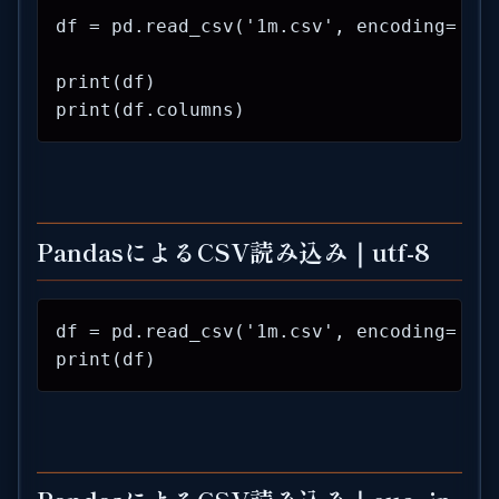
df = pd.read_csv('1m.csv', encoding='shi
print(df)

print(df.columns)
PandasによるCSV読み込み｜utf-8
df = pd.read_csv('1m.csv', encoding='utf
print(df)