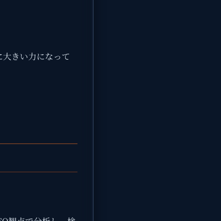
に大きい力になって
。
EO観点で分析し、検