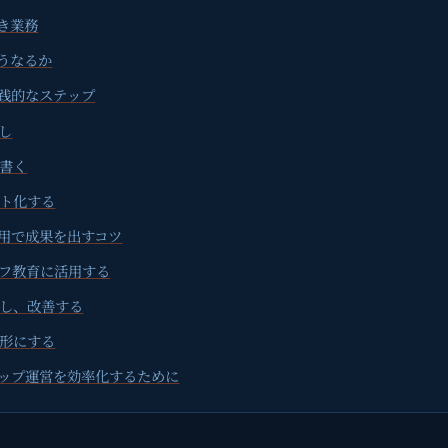
べき業務
どうなるか
実践的なステップ
出し
に書く
スト化する
運用で成果を出すコツ
ッフ教育に活用する
直し、改善する
い形にする
ョップ運営を効率化するために