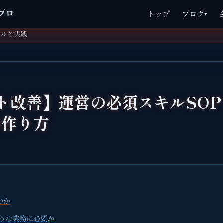
プロ
トップ
ブログ
▾
ツールと実践
ト改善】運営の必須スキルSO
の作り方
のか
ような業務に必要か