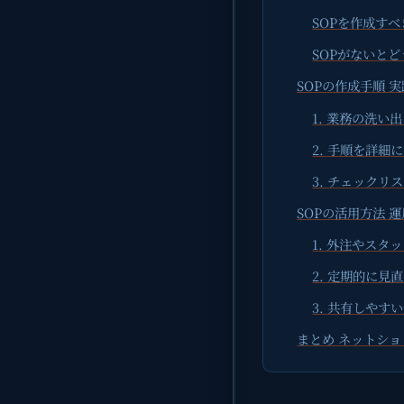
SOPを作成す
SOPがないと
SOPの作成手順 
1. 業務の洗い
2. 手順を詳細
3. チェックリ
SOPの活用方法 
1. 外注やスタ
2. 定期的に見
3. 共有しやす
まとめ ネットシ