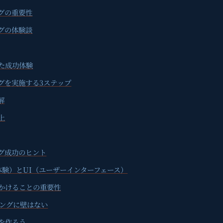
グの重要性
グの体験談
た成功体験
グを実施する3ステップ
解
上
ング成功のヒント
体験）とUI（ユーザーインターフェース）
かけることの重要性
ィングに壁はない
を作ろう