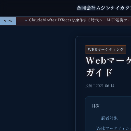
合同会社ムジンケイカク
Claude Codeを「育てる」プラグイン「claude-sm
ClaudeがAfter Effectsを操作する時代へ：MCP
NEW
WEBマーケティング
Webマー
ガイド
2021-06-14
投稿日
目次
読者対象
Webマーケティン