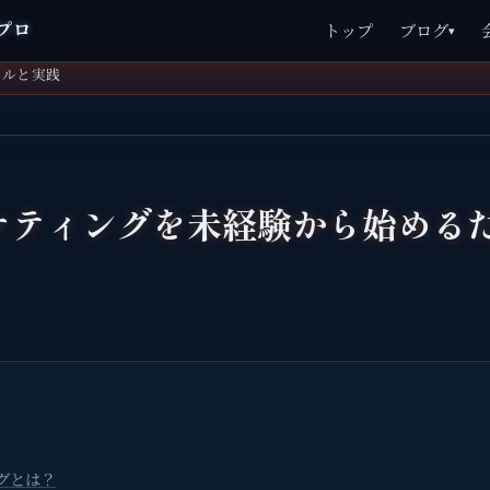
プロ
トップ
ブログ
▾
art」を海外ソースで検証｜Windowsインストール実録
連携ツールと実践
ケティングを未経験から始める
グとは？