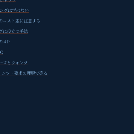
ィングは学ばない
のコスト差に注意する
ングに役立つ手法
の４P
C
ーズとウォンツ
ォンツ・要求の理解で売る