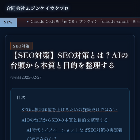
合同会社ムジンケイカクプロ
Claude Codeを「育てる」プラグイン「claude-smart
NEW
SEO対策
【SEO対策】SEO対策とは？AIの
台頭から本質と目的を整理する
2025-02-27
投稿日
目次
SEOは検索順位を上げるための施策だけではない
AIOの台頭からSEOの本質と目的を整理する
AI時代のイノベーション｜なぜSEO対策の再定義
が必要なのか？