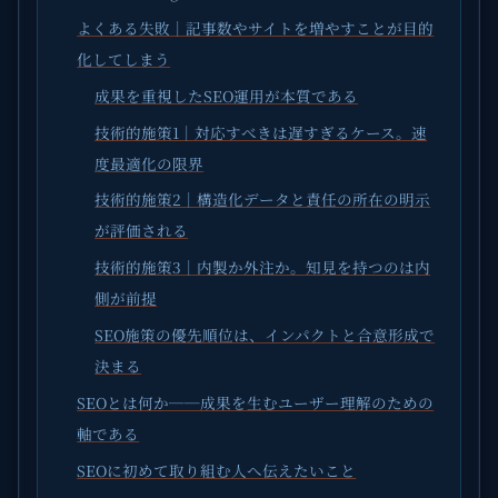
よくある失敗｜記事数やサイトを増やすことが目的
化してしまう
成果を重視したSEO運用が本質である
技術的施策1｜対応すべきは遅すぎるケース。速
度最適化の限界
技術的施策2｜構造化データと責任の所在の明示
が評価される
技術的施策3｜内製か外注か。知見を持つのは内
側が前提
SEO施策の優先順位は、インパクトと合意形成で
決まる
SEOとは何か──成果を生むユーザー理解のための
軸である
SEOに初めて取り組む人へ伝えたいこと